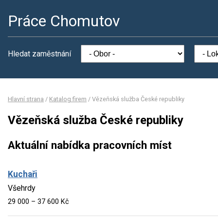
Práce Chomutov
Hledat zaměstnání
Hlavní strana
/
Katalog firem
/
Vězeňská služba České republiky
Vězeňská služba České republiky
Aktuální nabídka pracovních míst
Kuchaři
Všehrdy
29 000 – 37 600 Kč