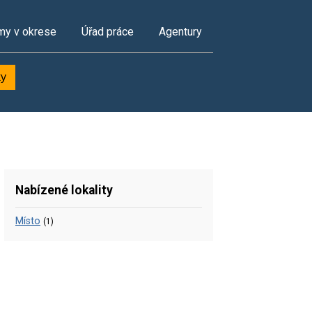
my v okrese
Úřad práce
Agentury
ky
Nabízené lokality
Místo
(1)