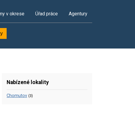
my v okrese
Úřad práce
Agentury
ky
Nabízené lokality
Chomutov
(3)