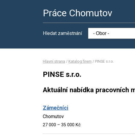
Práce Chomutov
Hledat zaměstnání
Hlavní strana
/
Katalog firem
/
PINSE s.r.o.
PINSE s.r.o.
Aktuální nabídka pracovních m
Zámečníci
Chomutov
27 000 – 35 000 Kč