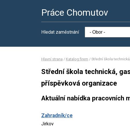
Práce Chomutov
Hledat zaměstnání
Hlavní strana
/
Katalog firem
/
Střední škola technick
Střední škola technická, g
příspěvková organizace
Aktuální nabídka pracovních m
Zahradník/ce
Jirkov