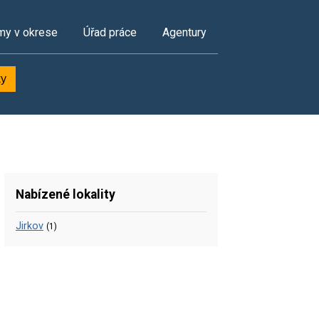
my v okrese
Úřad práce
Agentury
ky
Nabízené lokality
Jirkov
(1)