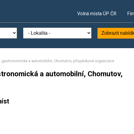
Volná místa ÚP ČR
Fir
Zobrazit nabíd
á, gastronomická a automobilní, Chomutov, příspěvková organizace
astronomická a automobilní, Chomutov,
íst