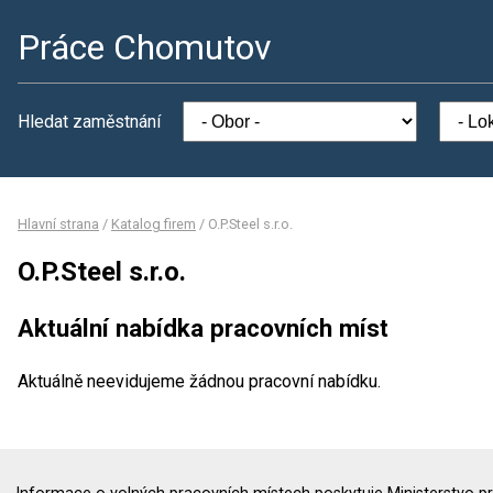
Práce Chomutov
Hledat zaměstnání
Hlavní strana
/
Katalog firem
/
O.P.Steel s.r.o.
O.P.Steel s.r.o.
Aktuální nabídka pracovních míst
Aktuálně neevidujeme žádnou pracovní nabídku.