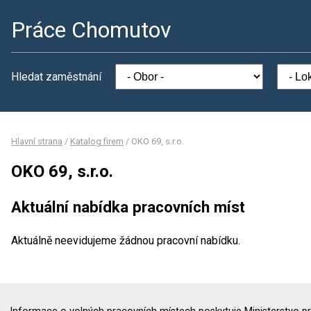
Práce Chomutov
Hledat zaměstnání
Hlavní strana
/
Katalog firem
/
OKO 69, s.r.o.
OKO 69, s.r.o.
Aktuální nabídka pracovních míst
Aktuálně neevidujeme žádnou pracovní nabídku.