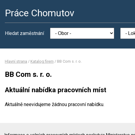
Práce Chomutov
Hledat zaměstnání
Hlavní strana
/
Katalog firem
/
BB Com s. r. o.
BB Com s. r. o.
Aktuální nabídka pracovních míst
Aktuálně neevidujeme žádnou pracovní nabídku.