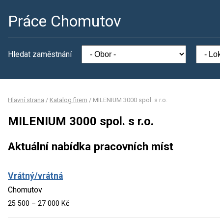
Práce Chomutov
Hledat zaměstnání
Hlavní strana
/
Katalog firem
/
MILENIUM 3000 spol. s r.o.
MILENIUM 3000 spol. s r.o.
Aktuální nabídka pracovních míst
Vrátný/vrátná
Chomutov
25 500 – 27 000 Kč