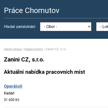
Práce Chomutov
Hledat zaměstnání
Hlavní strana
/
Katalog firem
/
Zanini CZ, s.r.o.
Zanini CZ, s.r.o.
Aktuální nabídka pracovních míst
Operátoři
Kadaň
31 600 Kč