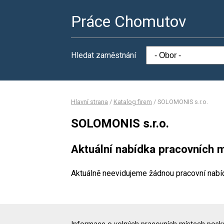
Práce Chomutov
Hledat zaměstnání
Hlavní strana
/
Katalog firem
/
SOLOMONIS s.r.o.
SOLOMONIS s.r.o.
Aktuální nabídka pracovních m
Aktuálně neevidujeme žádnou pracovní nabí