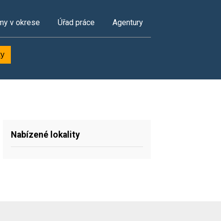
my v okrese
Úřad práce
Agentury
ky
Nabízené lokality