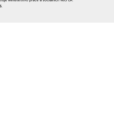
uje Ministerstvo práce a sociálních věcí ČR.
6.