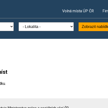
Volná místa ÚP ČR
Fir
Zobrazit nabíd
íst
dku.