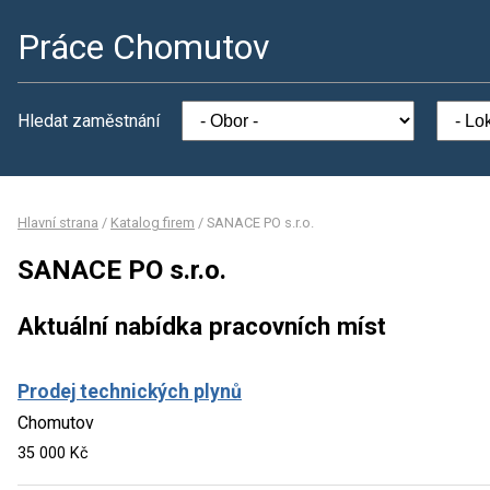
Práce Chomutov
Hledat zaměstnání
Hlavní strana
/
Katalog firem
/
SANACE PO s.r.o.
SANACE PO s.r.o.
Aktuální nabídka pracovních míst
Prodej technických plynů
Chomutov
35 000 Kč