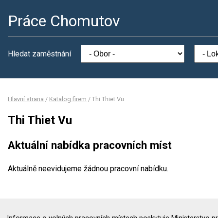
Práce Chomutov
Hledat zaměstnání
Hlavní strana
/
Katalog firem
/
Thi Thiet Vu
Thi Thiet Vu
Aktuální nabídka pracovních míst
Aktuálně neevidujeme žádnou pracovní nabídku.