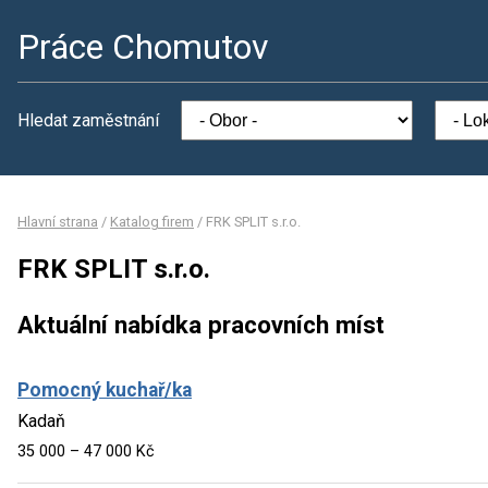
Práce Chomutov
Hledat zaměstnání
Hlavní strana
/
Katalog firem
/
FRK SPLIT s.r.o.
FRK SPLIT s.r.o.
Aktuální nabídka pracovních míst
Pomocný kuchař/ka
Kadaň
35 000 – 47 000 Kč