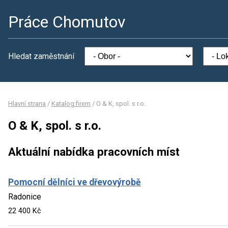
Práce Chomutov
Hledat zaměstnání
Hlavní strana
/
Katalog firem
/
O & K, spol. s r.o.
O & K, spol. s r.o.
Aktuální nabídka pracovních míst
Pomocní dělníci ve dřevovýrobě
Radonice
22 400 Kč