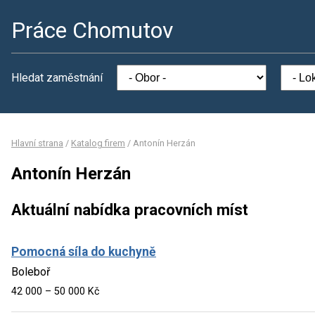
Práce Chomutov
Hledat zaměstnání
Hlavní strana
/
Katalog firem
/
Antonín Herzán
Antonín Herzán
Aktuální nabídka pracovních míst
Pomocná síla do kuchyně
Boleboř
42 000 – 50 000 Kč