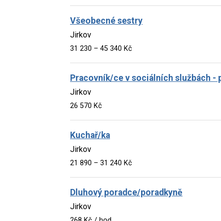
Všeobecné sestry
Jirkov
31 230 – 45 340 Kč
Pracovník/ce v sociálních službách - 
Jirkov
26 570 Kč
Kuchař/ka
Jirkov
21 890 – 31 240 Kč
Dluhový poradce/poradkyně
Jirkov
268 Kč / hod.