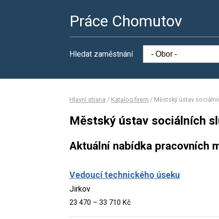
Práce Chomutov
Hledat zaměstnání
Hlavní strana
/
Katalog firem
/
Městský ústav sociální
Městský ústav sociálních sl
Aktuální nabídka pracovních m
Vedoucí technického úseku
Jirkov
23 470 – 33 710 Kč