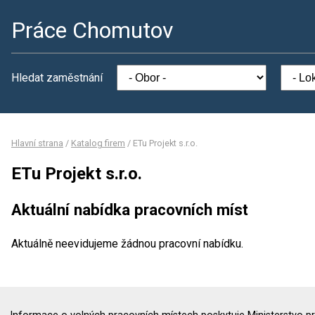
Práce Chomutov
Hledat zaměstnání
Hlavní strana
/
Katalog firem
/
ETu Projekt s.r.o.
ETu Projekt s.r.o.
Aktuální nabídka pracovních míst
Aktuálně neevidujeme žádnou pracovní nabídku.