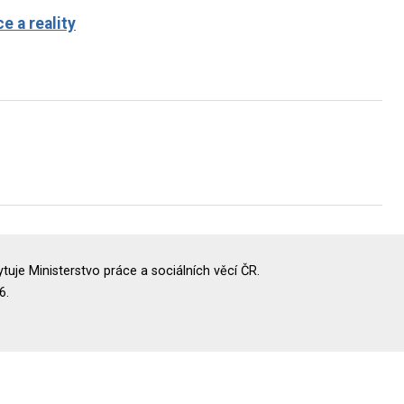
e a reality
uje Ministerstvo práce a sociálních věcí ČR.
6.