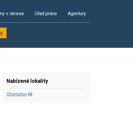
my v okrese
Úřad práce
Agentury
ky
Nabízené lokality
Chomutov
(3)