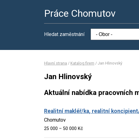
Práce Chomutov
Hledat zaměstnání
Hlavní strana
/
Katalog firem
/
Jan Hlinovský
Jan Hlinovský
Aktuální nabídka pracovních m
Realitní makléř/ka, realitní koncipient
Chomutov
25 000 – 50 000 Kč