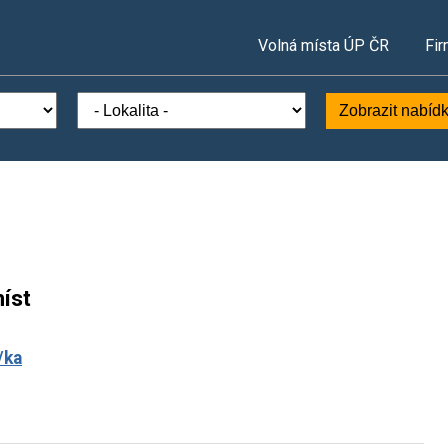
Volná místa ÚP ČR
Fir
Zobrazit nabíd
íst
/ka