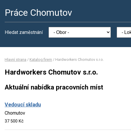
Práce Chomutov
Hledat zaměstnání
Hlavní strana
/
Katalog firem
/
Hardworkers Chomutov s.r.o.
Hardworkers Chomutov s.r.o.
Aktuální nabídka pracovních míst
Vedoucí skladu
Chomutov
37 500 Kč