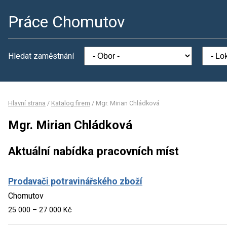
Práce Chomutov
Hledat zaměstnání
Hlavní strana
/
Katalog firem
/
Mgr. Mirian Chládková
Mgr. Mirian Chládková
Aktuální nabídka pracovních míst
Prodavači potravinářského zboží
Chomutov
25 000 – 27 000 Kč