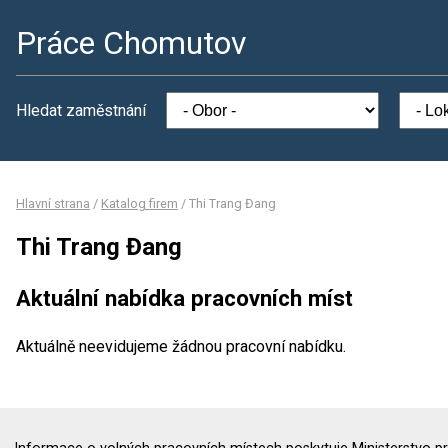
Práce Chomutov
Hledat zaměstnání
Hlavní strana
/
Katalog firem
/
Thi Trang Đang
Thi Trang Đang
Aktuální nabídka pracovních míst
Aktuálně neevidujeme žádnou pracovní nabídku.