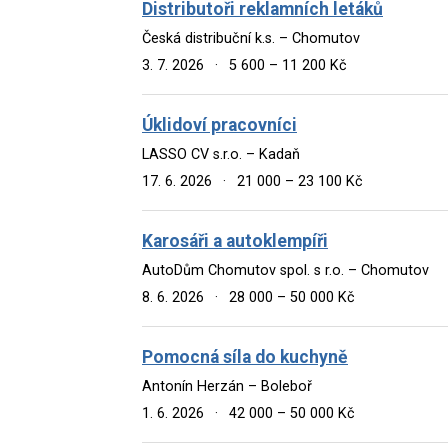
Distributoři reklamních letáků
Česká distribuční k.s. – Chomutov
3. 7. 2026
·
5 600 – 11 200 Kč
Úklidoví pracovníci
LASSO CV s.r.o. – Kadaň
17. 6. 2026
·
21 000 – 23 100 Kč
Karosáři a autoklempíři
AutoDům Chomutov spol. s r.o. – Chomutov
8. 6. 2026
·
28 000 – 50 000 Kč
Pomocná síla do kuchyně
Antonín Herzán – Boleboř
1. 6. 2026
·
42 000 – 50 000 Kč