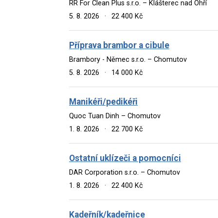
RR For Clean Plus s.r.o. – Klášterec nad Ohří
5. 8. 2026
·
22 400 Kč
Příprava brambor a cibule
Brambory - Němec s.r.o. – Chomutov
5. 8. 2026
·
14 000 Kč
Manikéři/pedikéři
Quoc Tuan Dinh – Chomutov
1. 8. 2026
·
22 700 Kč
Ostatní uklízeči a pomocníci
DAR Corporation s.r.o. – Chomutov
1. 8. 2026
·
22 400 Kč
Kadeřník/kadeřnice