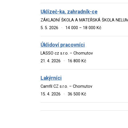
Uklízeč-ka, zahradník-ce
ZÁKLADNÍ ŠKOLA A MATEŘSKÁ ŠKOLA NELUMBO 
5. 5. 2026
·
14 000 – 18 000 Kč
Úklidoví pracovníci
LASSO cz s.r.o. – Chomutov
21. 4. 2026
·
16 800 Kč
Lakýrníci
Camfil CZ s.r.o. – Chomutov
15. 4. 2026
·
36 500 Kč