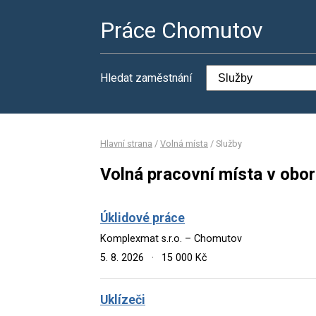
Práce Chomutov
Hledat zaměstnání
Hlavní strana
/
Volná místa
/
Služby
Volná pracovní místa v obor
Úklidové práce
Komplexmat s.r.o. – Chomutov
5. 8. 2026
·
15 000 Kč
Uklízeči