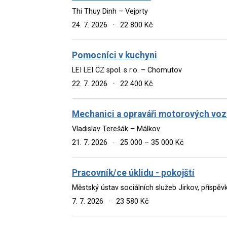
Thi Thuy Dinh – Vejprty
24. 7. 2026
·
22 800 Kč
Pomocníci v kuchyni
LEI LEI CZ spol. s r.o. – Chomutov
22. 7. 2026
·
22 400 Kč
Mechanici a opraváři motorových voz
Vladislav Terešák – Málkov
21. 7. 2026
·
25 000 – 35 000 Kč
Pracovník/ce úklidu - pokojští
Městský ústav sociálních služeb Jirkov, příspě
7. 7. 2026
·
23 580 Kč