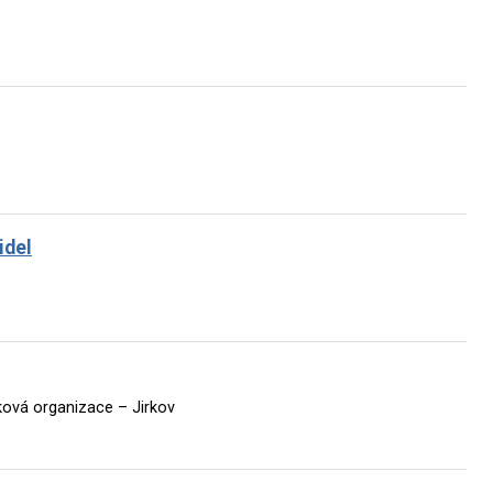
idel
vková organizace – Jirkov