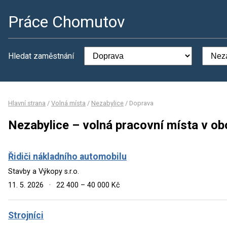
Práce Chomutov
Hledat zaměstnání
Hlavní strana
/
Volná místa
/
Nezabylice
/
Doprava
Nezabylice – volná pracovní místa v o
Řidiči nákladního automobilu
Stavby a Výkopy s.r.o.
11. 5. 2026
·
22 400 – 40 000 Kč
Strojníci