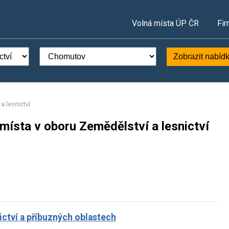
Volná místa ÚP ČR
Fir
Zobrazit nabíd
a lesnictví
místa v oboru Zemědělství a lesnictví
nictví a příbuzných oblastech