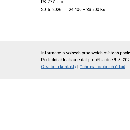
RK 777 s.r.o.
20. 5. 2026
·
24 400 – 33 500 Kč
Informace o volných pracovních místech poskyt
Poslední aktualizace dat proběhla dne 9. 8. 202
O webu a kontakty
|
Ochrana osobních údajů
|