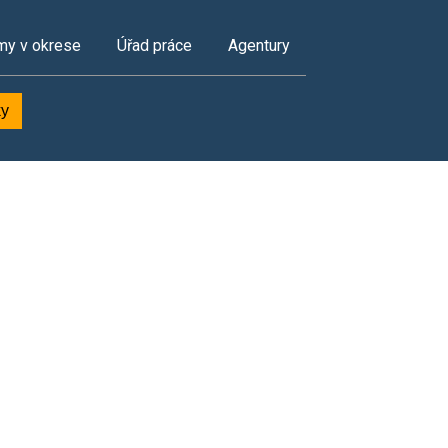
my v okrese
Úřad práce
Agentury
ky