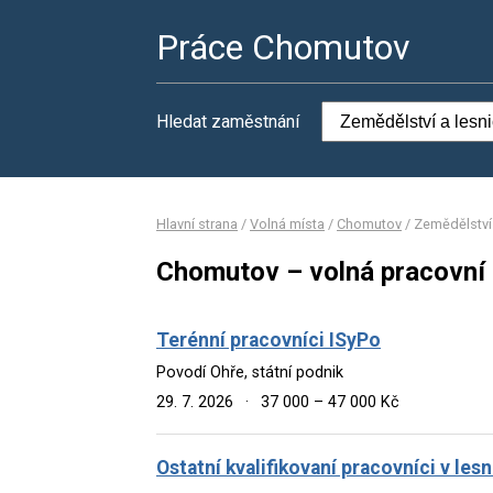
Práce Chomutov
Hledat zaměstnání
Hlavní strana
/
Volná místa
/
Chomutov
/
Zemědělství 
Chomutov – volná pracovní 
Terénní pracovníci ISyPo
Povodí Ohře, státní podnik
29. 7. 2026
·
37 000 – 47 000 Kč
Ostatní kvalifikovaní pracovníci v les