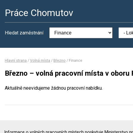
Práce Chomutov
Hledat zaměstnání
Hlavní strana
/
Volná místa
/
Březno
/
Finance
Březno – volná pracovní místa v oboru 
Aktuálně neevidujeme žádnou pracovní nabídku.
Informace o volných pracovních místech poskytuje Ministerstvo pr