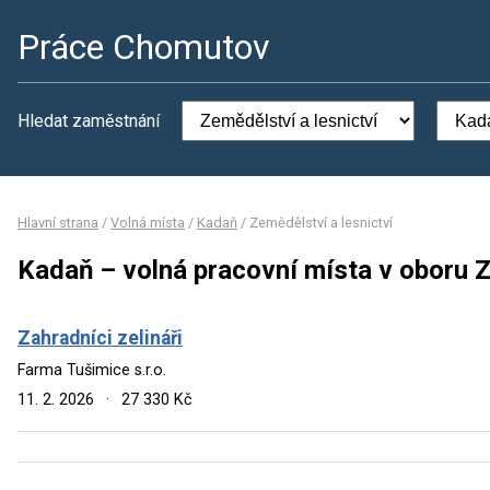
Práce Chomutov
Hledat zaměstnání
Hlavní strana
/
Volná místa
/
Kadaň
/
Zemědělství a lesnictví
Kadaň – volná pracovní místa v oboru Z
Zahradníci zelináři
Farma Tušimice s.r.o.
11. 2. 2026
·
27 330 Kč