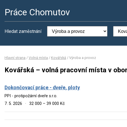
Práce Chomutov
Hledat zaměstnání
Hlavní strana
/
Volná místa
/
Kovářská
/
Výroba a provoz
Kovářská – volná pracovní místa v obo
Dokončovací práce - dveře, ploty
PPI - protipožární dveře s.r.o.
7. 5. 2026
·
32 000 – 39 000 Kč