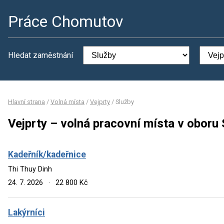
Práce Chomutov
Hledat zaměstnání
Hlavní strana
/
Volná místa
/
Vejprty
/
Služby
Vejprty – volná pracovní místa v oboru 
Kadeřník/kadeřnice
Thi Thuy Dinh
24. 7. 2026
·
22 800 Kč
Lakýrníci