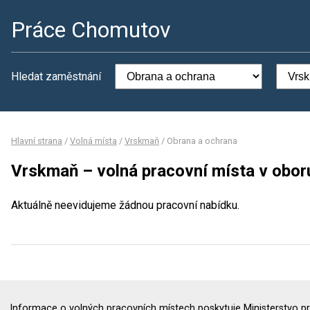
Práce Chomutov
Hledat zaměstnání
Hlavní strana
/
Volná místa
/
Vrskmaň
/
Obrana a ochrana
Vrskmaň – volná pracovní místa v obor
Aktuálně neevidujeme žádnou pracovní nabídku.
Informace o volných pracovních místech poskytuje Ministerstvo pr