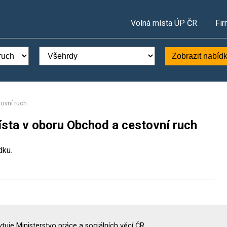
Volná místa ÚP ČR
Fir
Zobrazit nabíd
ovní ruch
ísta v oboru Obchod a cestovní ruch
dku.
uje Ministerstvo práce a sociálních věcí ČR.