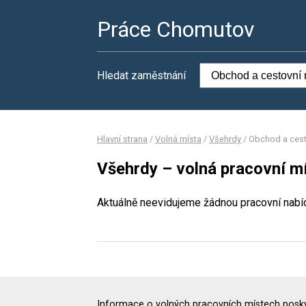
Práce Chomutov
Hledat zaměstnání
Hlavní strana
/
Volná místa
/
Všehrdy
/
Obchod a cest
Všehrdy – volná pracovní m
Aktuálně neevidujeme žádnou pracovní nabí
Informace o volných pracovních místech poskyt