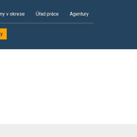
my v okrese
Úřad práce
Agentury
ky