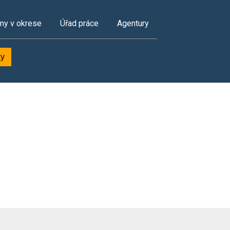
my v okrese
Úřad práce
Agentury
ky