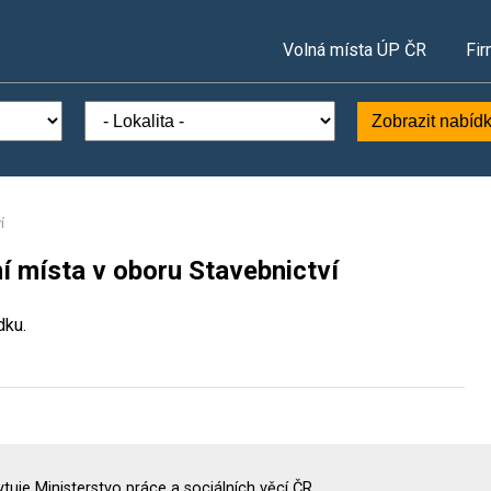
Volná místa ÚP ČR
Fir
Zobrazit nabíd
í
í místa v oboru Stavebnictví
dku.
uje Ministerstvo práce a sociálních věcí ČR.