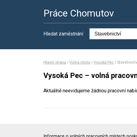
Práce Chomutov
Hledat zaměstnání
Hlavní strana
/
Volná místa
/
Vysoká Pec
/
Stavebnictv
Vysoká Pec – volná pracovn
Aktuálně neevidujeme žádnou pracovní nabí
Informace o volných pracovních místech poskyt