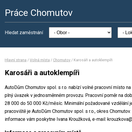
Práce Chomutov
Hledat zaměstnání
Hlavní strana
/
Volná místa
/
Chomutov
/
Karosáři a autoklempíři
Karosáři a autoklempíři
AutoDům Chomutov spol. s r.o. nabízí volné pracovní místo na 
plný úvazek v jednosměnném provozu. Pracovní poměr na dob
28 000 do 50 000 Kč/měsíc. Minimální požadované vzdělání j
pracoviště je AutoDům Chomutov spol. s r.o., okres Chomutov.
informace vám poskytne Ivana Kroužková, e-mail: krouzkova