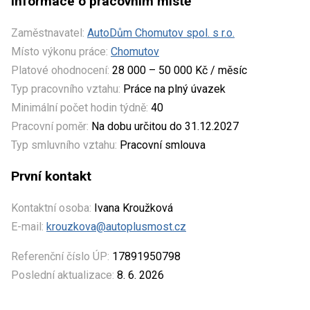
Informace o pracovním místě
Zaměstnavatel:
AutoDům Chomutov spol. s r.o.
Místo výkonu práce:
Chomutov
Platové ohodnocení:
28 000 – 50 000 Kč / měsíc
Typ pracovního vztahu:
Práce na plný úvazek
Minimální počet hodin týdně:
40
Pracovní poměr:
Na dobu určitou do 31.12.2027
Typ smluvního vztahu:
Pracovní smlouva
První kontakt
Kontaktní osoba:
Ivana Kroužková
E-mail:
krouzkova@autoplusmost.cz
Referenční číslo ÚP:
17891950798
Poslední aktualizace:
8. 6. 2026