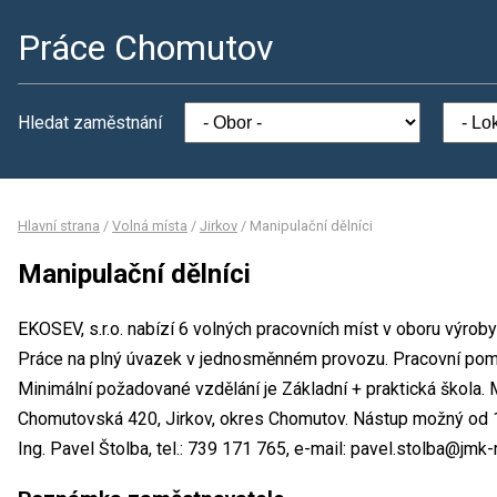
Práce Chomutov
Hledat zaměstnání
Hlavní strana
/
Volná místa
/
Jirkov
/
Manipulační dělníci
Manipulační dělníci
EKOSEV, s.r.o. nabízí 6 volných pracovních míst v oboru výroby
Práce na plný úvazek v jednosměnném provozu. Pracovní po
Minimální požadované vzdělání je Základní + praktická škola. M
Chomutovská 420, Jirkov, okres Chomutov. Nástup možný od 1
Ing. Pavel Štolba, tel.: 739 171 765, e-mail: pavel.stolba@jmk-