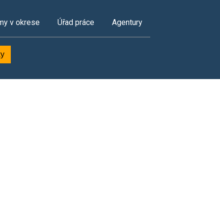
my v okrese
Úřad práce
Agentury
ky