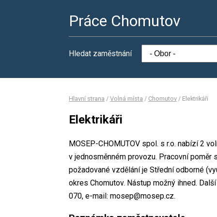
Práce Chomutov
Hledat zaměstnání
Hlavní strana
/
Volná místa
/
Chomutov
/
Elektrikáři
Elektrikáři
MOSEP-CHOMUTOV spol. s r.o. nabízí 2 volná
v jednosměnném provozu. Pracovní poměr s
požadované vzdělání je Střední odborné (v
okres Chomutov. Nástup možný ihned. Další 
070, e-mail: mosep@mosep.cz.