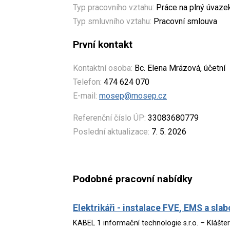
Typ pracovního vztahu:
Práce na plný úvaze
Typ smluvního vztahu:
Pracovní smlouva
První kontakt
Kontaktní osoba:
Bc. Elena Mrázová, účetní
Telefon:
474 624 070
E-mail:
mosep@mosep.cz
Referenční číslo ÚP:
33083680779
Poslední aktualizace:
7. 5. 2026
Podobné pracovní nabídky
Elektrikáři - instalace FVE, EMS a sl
KABEL 1 informační technologie s.r.o. – Klášte