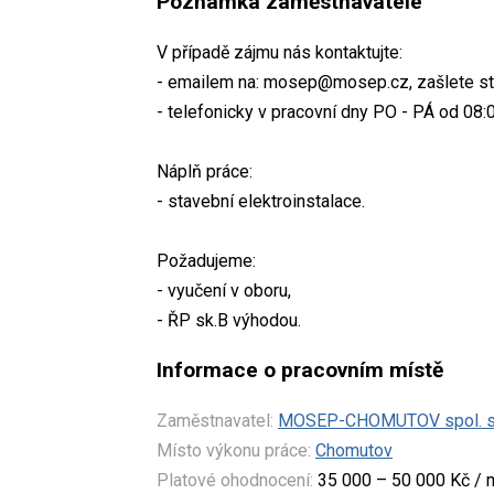
Poznámka zaměstnavatele
V případě zájmu nás kontaktujte:
- emailem na: mosep@mosep.cz, zašlete str
- telefonicky v pracovní dny PO - PÁ od 08:
Náplň práce:
- stavební elektroinstalace.
Požadujeme:
- vyučení v oboru,
- ŘP sk.B výhodou.
Informace o pracovním místě
Zaměstnavatel:
MOSEP-CHOMUTOV spol. s 
Místo výkonu práce:
Chomutov
Platové ohodnocení:
35 000 – 50 000 Kč / 