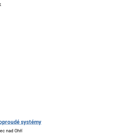
k
aboproudé systémy
rec nad Ohří