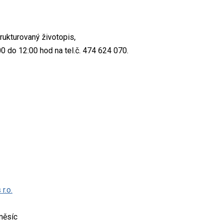
ukturovaný životopis,
00 do 12:00 hod na tel.č. 474 624 070.
r.o.
měsíc