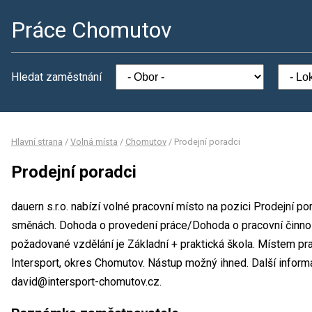
Práce Chomutov
Hledat zaměstnání
Hlavní strana
/
Volná místa
/
Chomutov
/
Prodejní poradci
Prodejní poradci
dauern s.r.o. nabízí volné pracovní místo na pozici Prodejní p
směnách. Dohoda o provedení práce/Dohoda o pracovní činno
požadované vzdělání je Základní + praktická škola. Místem prac
Intersport, okres Chomutov. Nástup možný ihned. Další inform
david@intersport-chomutov.cz.