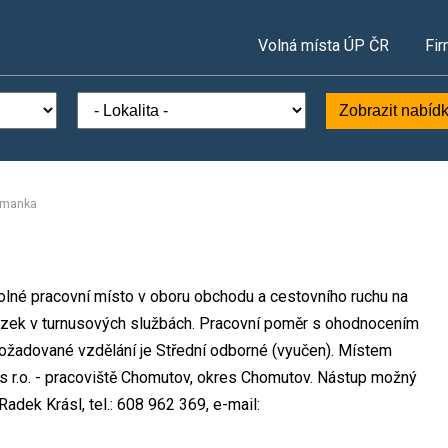
Volná místa ÚP ČR
Fir
Zobrazit nabíd
rmanka
olné pracovní místo v oboru obchodu a cestovního ruchu na
azek v turnusových službách. Pracovní poměr s ohodnocením
ožadované vzdělání je Střední odborné (vyučen). Místem
s r.o. - pracoviště Chomutov, okres Chomutov. Nástup možný
adek Krásl, tel.: 608 962 369, e-mail: