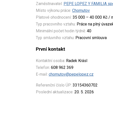
Zaměstnavatel:
PEPE LOPEZ Y FAMILIA spol.
Místo výkonu práce:
Chomutov
Platové ohodnocení:
35 000 – 40 000 Kč / 
Typ pracovního vztahu:
Práce na plný úvaze
Minimální počet hodin týdně:
40
Typ smluvního vztahu:
Pracovní smlouva
První kontakt
Kontaktní osoba:
Radek Krásl
Telefon:
608 962 369
E-mail:
chomutov@pepelopez.cz
Referenční číslo ÚP:
33154360702
Poslední aktualizace:
20. 5. 2026