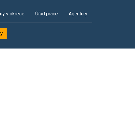
my v okrese
Úřad práce
Agentury
ky