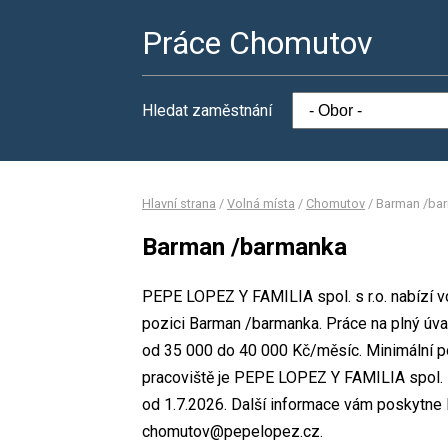
Práce Chomutov
Hledat zaměstnání
Hlavní strana
/
Volná místa
/
Chomutov
/
Barman /ba
Barman /barmanka
PEPE LOPEZ Y FAMILIA spol. s r.o. nabízí v
pozici Barman /barmanka. Práce na plný úv
od 35 000 do 40 000 Kč/měsíc. Minimální p
pracoviště je PEPE LOPEZ Y FAMILIA spol. 
od 1.7.2026. Další informace vám poskytne R
chomutov@pepelopez.cz.