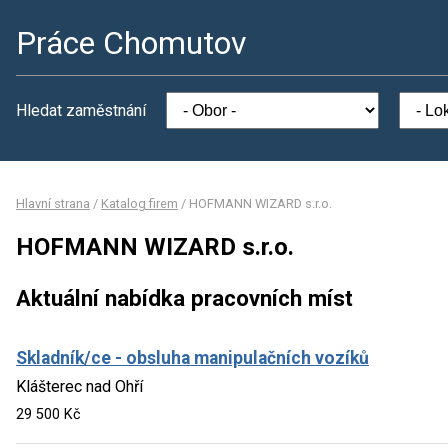
Práce Chomutov
Hledat zaměstnání
Hlavní strana
/
Katalog firem
/
HOFMANN WIZARD s.r.o.
HOFMANN WIZARD s.r.o.
Aktuální nabídka pracovních míst
Skladník/ce - obsluha manipulačních vozíků
Klášterec nad Ohří
29 500 Kč