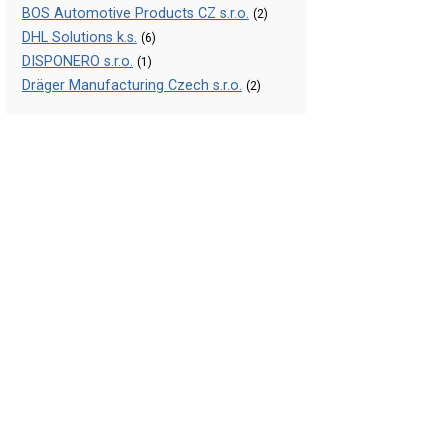
BOS Automotive Products CZ s.r.o.
(2)
DHL Solutions k.s.
(6)
DISPONERO s.r.o.
(1)
Dräger Manufacturing Czech s.r.o.
(2)