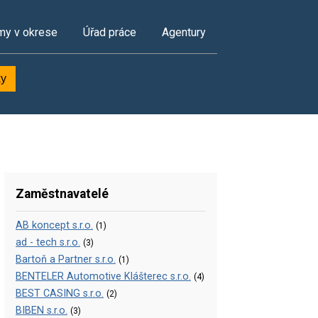
my v okrese
Úřad práce
Agentury
ky
Zaměstnavatelé
AB koncept s.r.o.
(1)
ad - tech s.r.o.
(3)
Bartoň a Partner s.r.o.
(1)
BENTELER Automotive Klášterec s.r.o.
(4)
BEST CASING s.r.o.
(2)
BIBEN s.r.o.
(3)