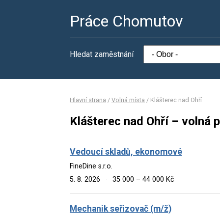
Práce Chomutov
Hledat zaměstnání
Hlavní strana
/
Volná místa
/
Klášterec nad Ohří
Klášterec nad Ohří – volná 
Vedoucí skladů, ekonomové
FineDine s.r.o.
5. 8. 2026
·
35 000 – 44 000 Kč
Mechanik seřizovač (m/ž)