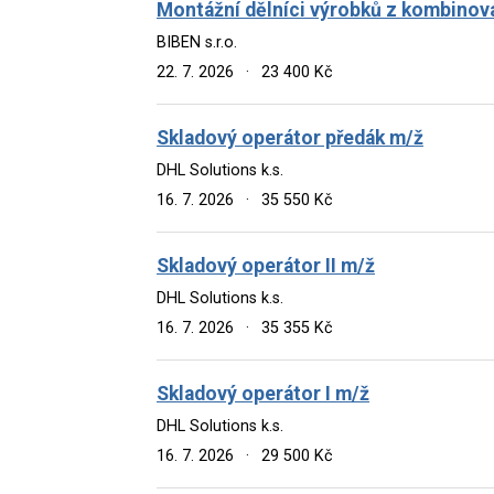
Montážní dělníci výrobků z kombinov
BIBEN s.r.o.
22. 7. 2026
·
23 400 Kč
Skladový operátor předák m/ž
DHL Solutions k.s.
16. 7. 2026
·
35 550 Kč
Skladový operátor II m/ž
DHL Solutions k.s.
16. 7. 2026
·
35 355 Kč
Skladový operátor I m/ž
DHL Solutions k.s.
16. 7. 2026
·
29 500 Kč