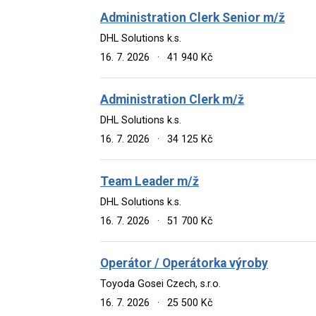
Administration Clerk Senior m/ž
DHL Solutions k.s.
16. 7. 2026
·
41 940 Kč
Administration Clerk m/ž
DHL Solutions k.s.
16. 7. 2026
·
34 125 Kč
Team Leader m/ž
DHL Solutions k.s.
16. 7. 2026
·
51 700 Kč
Operátor / Operátorka výroby
Toyoda Gosei Czech, s.r.o.
16. 7. 2026
·
25 500 Kč