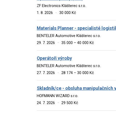
ZF Electronics Klášterec s.r.o.
1. 8. 2026
·
30 000 Kč
Materials Planner - specialisté logisti
BENTELER Automotive Klášterec s.r.o.
29. 7. 2026
·
35 000 – 40 000 Kč
Operátoři výroby
BENTELER Automotive Klášterec s.r.o.
27. 7. 2026
·
28 174 – 30 000 Kč
Skladník/ce - obsluha manipulačních 
HOFMANN WIZARD s.r.o.
24. 7. 2026
·
29 500 Kč