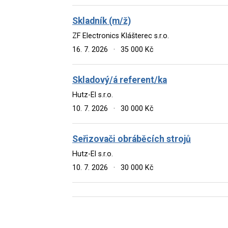
Skladník (m/ž)
ZF Electronics Klášterec s.r.o.
16. 7. 2026
·
35 000 Kč
Skladový/á referent/ka
Hutz-El s.r.o.
10. 7. 2026
·
30 000 Kč
Seřizovači obráběcích strojů
Hutz-El s.r.o.
10. 7. 2026
·
30 000 Kč