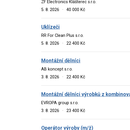
ZF Electronics Klášterec s.r.o.
5. 8. 2026
·
40 000 Kč
Uklízeči
RR For Clean Plus s.r.o.
5. 8. 2026
·
22 400 Kč
Montážní dělníci
AB koncept s.r.o.
3. 8. 2026
·
22 400 Kč
Montážní dělníci výrobků z kombinov
EVROPA group s.r.o.
3. 8. 2026
·
23 400 Kč
Operátor výroby (m/ž)