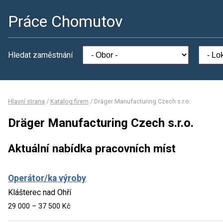
Práce Chomutov
Hledat zaměstnání
Hlavní strana
/
Katalog firem
/
Dräger Manufacturing Czech s.r.o.
Dräger Manufacturing Czech s.r.o.
Aktuální nabídka pracovních míst
Operátor/ka výroby
Klášterec nad Ohří
29 000 – 37 500 Kč