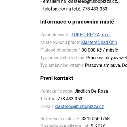
- emailem na: klasterec@turbopizza.cz,
- telefonicky na tel.č. 778 433 353.
Informace o pracovním místě
Zaměstnavatel:
TURBO PIZZA, s.r.o.
Místo výkonu práce:
Klášterec nad Ohří
Platové ohodnocení:
30 000 Kč / měsíc
Typ pracovního vztahu:
Práce na plný úvaze
Typ smluvního vztahu:
Pracovní smlouva, Do
První kontakt
Kontaktní osoba:
Jindřich De Rosa
Telefon:
778 433 353
E-mail:
klasterec@turbopizza.cz
Referenční číslo ÚP:
33120660768
Poslední aktualizace:
14. 5. 2026