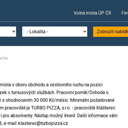
Volná místa ÚP ČR
Fir
Zobrazit nabíd
ař/ka
 místa v oboru obchodu a cestovního ruchu na pozici
azek v turnusových službách. Pracovní poměr/Dohoda o
ti s ohodnocením 30 000 Kč/měsíc. Minimální požadované
em pracoviště je TURBO PIZZA, s.r.o. - pracoviště Klášterec
 i pro absolventy. Nástup možný ihned. Další informace vám
3, e-mail: klasterec@turbopizza.cz.