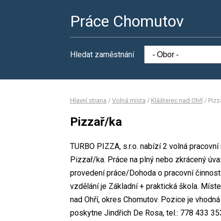
Práce Chomutov
Hledat zaměstnání
Hlavní strana
/
Volná místa
/
Klášterec nad Ohří
/
Pizz
Pizzař/ka
TURBO PIZZA, s.r.o. nabízí 2 volná pracovní
Pizzař/ka. Práce na plný nebo zkrácený úv
provedení práce/Dohoda o pracovní činnos
vzdělání je Základní + praktická škola. Míst
nad Ohří, okres Chomutov. Pozice je vhodná
poskytne Jindřich De Rosa, tel.: 778 433 35