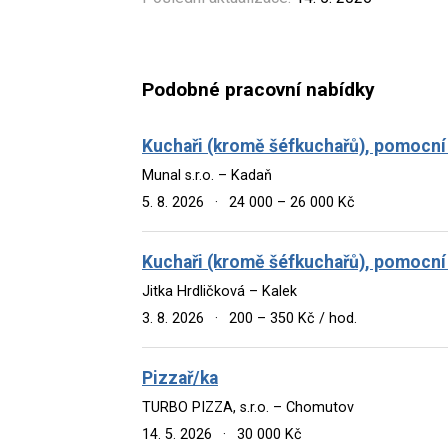
Podobné pracovní nabídky
Kuchaři (kromě šéfkuchařů), pomocní
Munal s.r.o. – Kadaň
5. 8. 2026
·
24 000 – 26 000 Kč
Kuchaři (kromě šéfkuchařů), pomocní
Jitka Hrdličková – Kalek
3. 8. 2026
·
200 – 350 Kč / hod.
Pizzař/ka
TURBO PIZZA, s.r.o. – Chomutov
14. 5. 2026
·
30 000 Kč