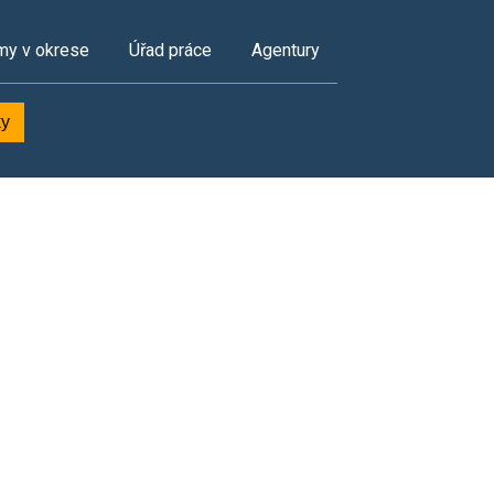
my v okrese
Úřad práce
Agentury
ky