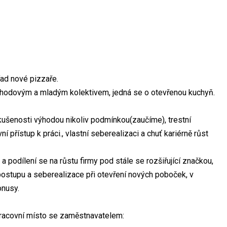
ad nové pizzaře.
 pohodovým a mladým kolektivem, jedná se o otevřenou kuchyň.
kušenosti výhodou nikoliv podmínkou(zaučíme), trestní
 přístup k práci., vlastní seberealizaci a chuť kariérně růst
 podílení se na růstu firmy pod stále se rozšiřující značkou,
postupu a seberealizace při otevření nových poboček, v
onusy.
racovní místo se zaměstnavatelem: